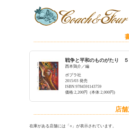
戦争と平和のものがたり ５
西本鶏介／編
ポプラ社
2015/03 発売
ISBN:9784591143759
価格:2,200円 (本体:2,000円)
店舗
在庫がある店舗には「○」が表示されています。