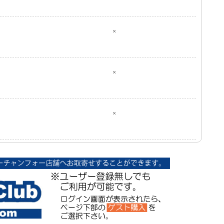
×
×
×