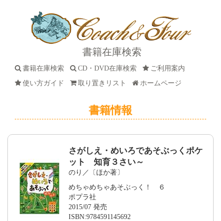
書籍在庫検索
書籍在庫検索
CD・DVD在庫検索
ご利用案内
使い方ガイド
取り置きリスト
ホームページ
書籍情報
さがしえ・めいろであそぶっくポケ
ット 知育３さい～
のり／〔ほか著〕
めちゃめちゃあそぶっく！ ６
ポプラ社
2015/07 発売
ISBN:9784591145692