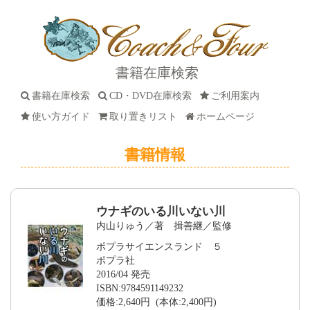
書籍在庫検索
書籍在庫検索
CD・DVD在庫検索
ご利用案内
使い方ガイド
取り置きリスト
ホームページ
書籍情報
ウナギのいる川いない川
内山りゅう／著 揖善継／監修
ポプラサイエンスランド ５
ポプラ社
2016/04 発売
ISBN:9784591149232
価格:2,640円 (本体:2,400円)