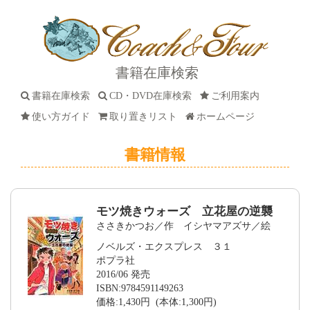
書籍在庫検索
書籍在庫検索
CD・DVD在庫検索
ご利用案内
使い方ガイド
取り置きリスト
ホームページ
書籍情報
モツ焼きウォーズ 立花屋の逆襲
ささきかつお／作 イシヤマアズサ／絵
ノベルズ・エクスプレス ３１
ポプラ社
2016/06 発売
ISBN:9784591149263
価格:1,430円 (本体:1,300円)