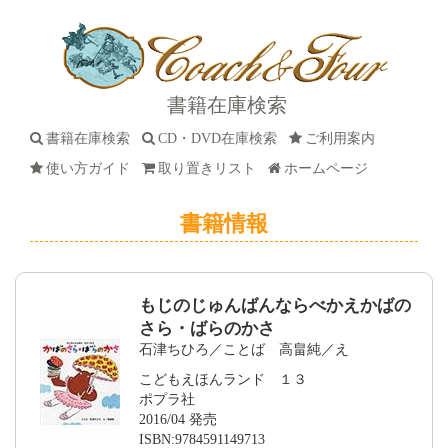
書籍在庫検索
書籍在庫検索
CD・DVD在庫検索
ご利用案内
使い方ガイド
取り置きリスト
ホームページ
書籍情報
もじのじゅんばんならべかえかばの
さら・ばらのかさ
石津ちひろ／ことば 高畠純／え
こどもえほんランド １３
ポプラ社
2016/04 発売
ISBN:9784591149713