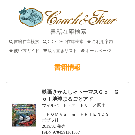
書籍在庫検索
書籍在庫検索
CD・DVD在庫検索
ご利用案内
使い方ガイド
取り置きリスト
ホームページ
書籍情報
映画きかんしゃトーマスＧｏ！Ｇ
ｏ！地球まるごとアド
ウィルバート・オードリー／原作
ＴＨＯＭＡＳ ＆ ＦＲＩＥＮＤＳ
ポプラ社
2019/02 発売
ISBN:9784591161357