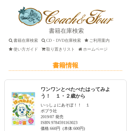
書籍在庫検索
書籍在庫検索
CD・DVD在庫検索
ご利用案内
使い方ガイド
取り置きリスト
ホームページ
書籍情報
ワンワンとぺたぺたはってみよ
う！ １・２歳から
いっしょにあそぼ！！ １
ポプラ社
2019/07 発売
ISBN:9784591163023
価格:660円 (本体:600円)