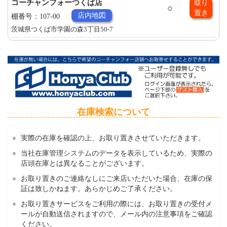
コーチャンフォーつくば店
取り
○
置き
店内地図
棚番号：107-00
茨城県つくば市学園の森3丁目50-7
在庫検索について
実際の在庫を確認の上、お取り置きさせていただきます。
当社在庫管理システムのデータを表示しているため、実際の
店頭在庫とは異なることがございます。
お取り置きのご連絡なしにご来店いただいた場合、在庫の保
証は致しかねます。あらかじめご了承ください。
お取り置きサービスをご利用の際には、お取り置きの受付メ
ールが自動送信されますので、メール内の注意事項をご確認
ください。