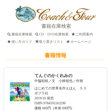
書籍在庫検索
書籍在庫検索
CD・DVD在庫検索
ご利用案内
使い方ガイド
取り置きリスト
ホームページ
書籍情報
てんぐのかくれみの
中脇初枝／文 小林裕也／作画
はじめての世界名作えほん ５３
ポプラ社
2019/10 発売
ISBN:9784591163290
価格:660円 (本体:600円)