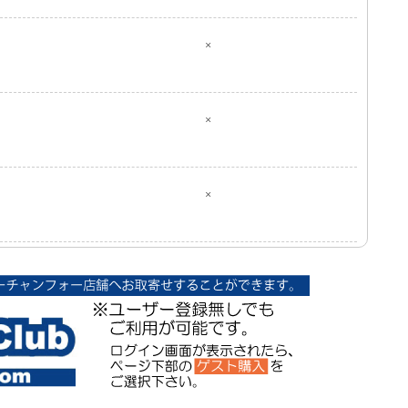
×
×
×