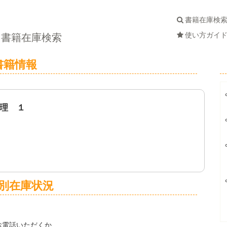
書籍在庫検
使い方ガイ
書籍在庫検索
書籍情報
理 １
別在庫状況
お電話いただくか、