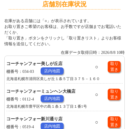
店舗別在庫状況
在庫がある店舗には「○」が表示されています。
お取り置きご希望のお客様は、お手数ですが店舗までお電話いた
だくか、
「取り置き」ボタンをクリックし「取り置きリスト」よりお客様
情報を送信してください。
在庫データ取得日時：2026/8/8 10時
コーチャンフォー美しが丘店
取り
○
置き
店内地図
棚番号：034-03
北海道札幌市清田区美しが丘１条５丁目３７５－１６０
コーチャンフォーミュンヘン大橋店
取り
○
置き
店内地図
棚番号：0112-4
北海道札幌市豊平区中の島１条１３丁目１番1号
コーチャンフォー新川通り店
取り
○
置き
店内地図
棚番号：0519-4