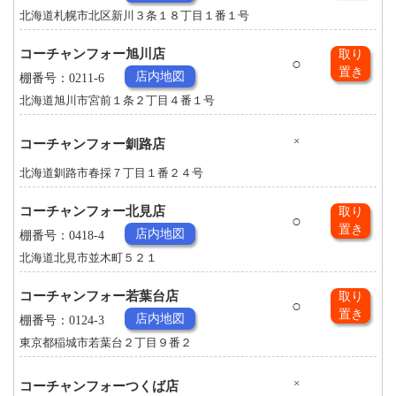
北海道札幌市北区新川３条１８丁目１番１号
コーチャンフォー旭川店
取り
○
置き
店内地図
棚番号：0211-6
北海道旭川市宮前１条２丁目４番１号
×
コーチャンフォー釧路店
北海道釧路市春採７丁目１番２４号
コーチャンフォー北見店
取り
○
置き
店内地図
棚番号：0418-4
北海道北見市並木町５２１
コーチャンフォー若葉台店
取り
○
置き
店内地図
棚番号：0124-3
東京都稲城市若葉台２丁目９番２
×
コーチャンフォーつくば店