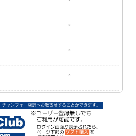
×
×
×
×