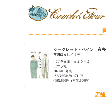
シークレット・ペイン 夜去
前川ほまれ／〔著〕
ポプラ文庫 ま１０－２
ポプラ社
2021/09 発売
ISBN:9784591171196
価格:880円 (本体:800円)
店舗