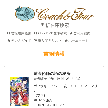
書籍在庫検索
書籍在庫検索
CD・DVD在庫検索
ご利用案内
使い方ガイド
取り置きリスト
ホームページ
書籍情報
錬金術師の塔の秘密
天野頌子／作 玖珂つかさ／絵
ポプラキミノベル あ－０１－０２ マリ
カ
ポプラ社
2021/10 発売
ISBN:9784591171387