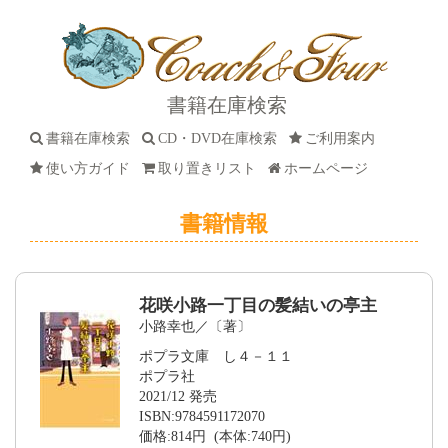
書籍在庫検索
書籍在庫検索
CD・DVD在庫検索
ご利用案内
使い方ガイド
取り置きリスト
ホームページ
書籍情報
花咲小路一丁目の髪結いの亭主
小路幸也／〔著〕
ポプラ文庫 し４－１１
ポプラ社
2021/12 発売
ISBN:9784591172070
価格:814円 (本体:740円)