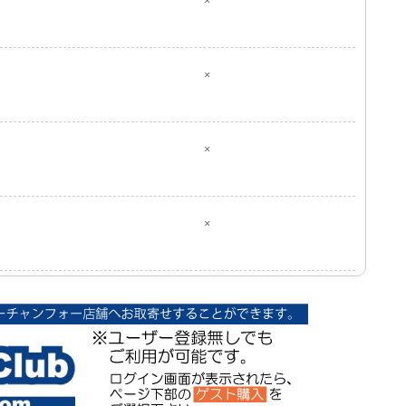
×
×
×
×