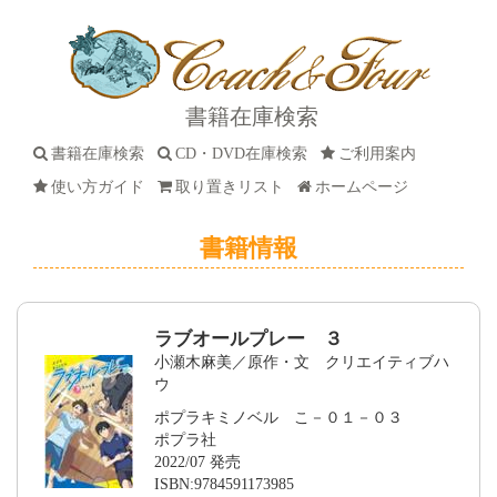
書籍在庫検索
書籍在庫検索
CD・DVD在庫検索
ご利用案内
使い方ガイド
取り置きリスト
ホームページ
書籍情報
ラブオールプレー ３
小瀬木麻美／原作・文 クリエイティブハ
ウ
ポプラキミノベル こ－０１－０３
ポプラ社
2022/07 発売
ISBN:9784591173985