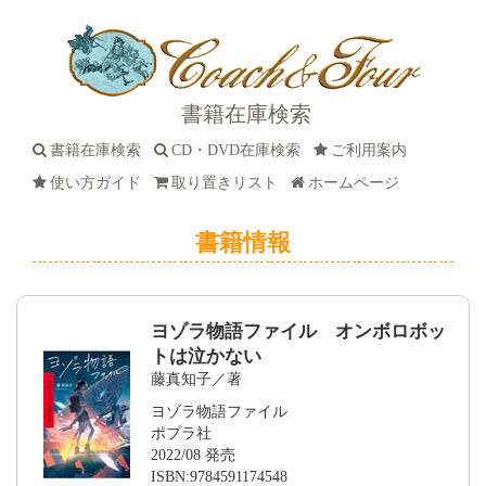
書籍在庫検索
書籍在庫検索
CD・DVD在庫検索
ご利用案内
使い方ガイド
取り置きリスト
ホームページ
書籍情報
ヨゾラ物語ファイル オンボロボッ
トは泣かない
藤真知子／著
ヨゾラ物語ファイル
ポプラ社
2022/08 発売
ISBN:9784591174548