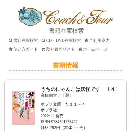
書籍在庫検索
書籍在庫検索
CD・DVD在庫検索
ご利用案内
使い方ガイド
取り置きリスト
ホームページ
書籍情報
うちのにゃんこは妖怪です 〔４〕
高橋由太／〔著〕
ポプラ文庫 た１１－４
ポプラ社
2022/11 発売
ISBN:9784591175477
価格:792円 (本体:720円)