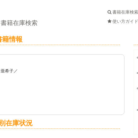
書籍在庫検
使い方ガイ
書籍在庫検索
書籍情報
中亜希子／
１
別在庫状況