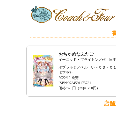
おちゃめなふたご
イーニッド・ブライトン／作 田
ポプラキミノベル い－０３－０
ポプラ社
2022/12 発売
ISBN:9784591175781
価格:825円 (本体:750円)
店舗