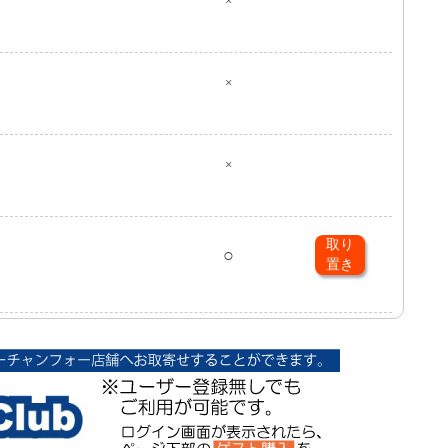
×
×
×
取り
○
置き