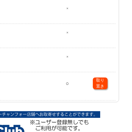
×
×
×
取り
○
置き