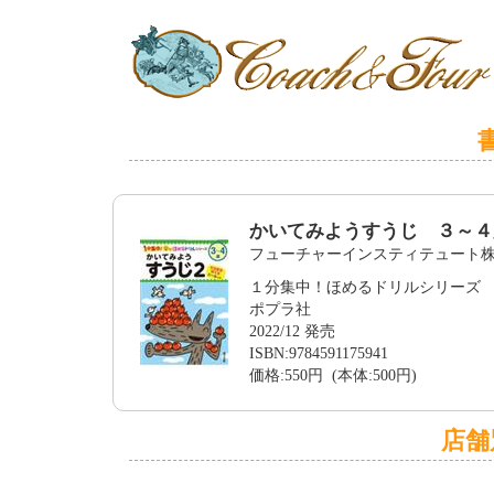
かいてみようすうじ ３～４
フューチャーインスティテュート
１分集中！ほめるドリルシリーズ
ポプラ社
2022/12 発売
ISBN:9784591175941
価格:550円 (本体:500円)
店舗