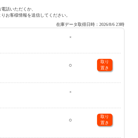
お電話いただくか、
よりお客様情報を送信してください。
在庫データ取得日時：2026/8/6 23時
×
０
取り
○
置き
×
取り
○
置き