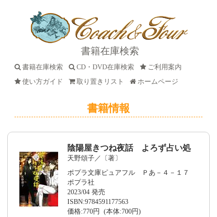
書籍在庫検索
書籍在庫検索
CD・DVD在庫検索
ご利用案内
使い方ガイド
取り置きリスト
ホームページ
書籍情報
陰陽屋きつね夜話 よろず占い処
天野頌子／〔著〕
ポプラ文庫ピュアフル Ｐあ－４－１７
ポプラ社
2023/04 発売
ISBN:9784591177563
価格:770円 (本体:700円)