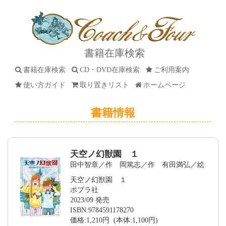
書籍在庫検索
書籍在庫検索
CD・DVD在庫検索
ご利用案内
使い方ガイド
取り置きリスト
ホームページ
書籍情報
天空ノ幻獣園 １
田中智章／作 岡篤志／作 有田満弘／絵
天空ノ幻獣園 １
ポプラ社
2023/09 発売
ISBN:9784591178270
価格:1,210円 (本体:1,100円)