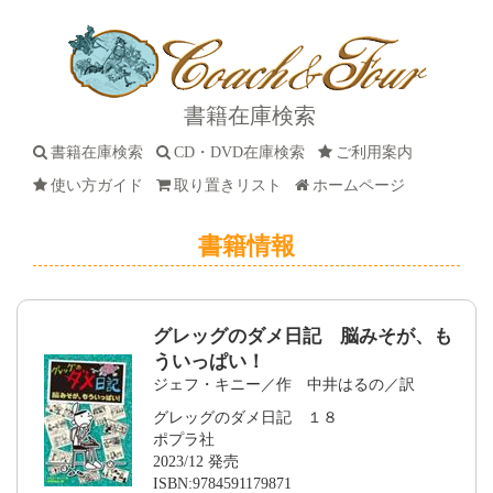
書籍在庫検索
書籍在庫検索
CD・DVD在庫検索
ご利用案内
使い方ガイド
取り置きリスト
ホームページ
書籍情報
グレッグのダメ日記 脳みそが、も
ういっぱい！
ジェフ・キニー／作 中井はるの／訳
グレッグのダメ日記 １８
ポプラ社
2023/12 発売
ISBN:9784591179871