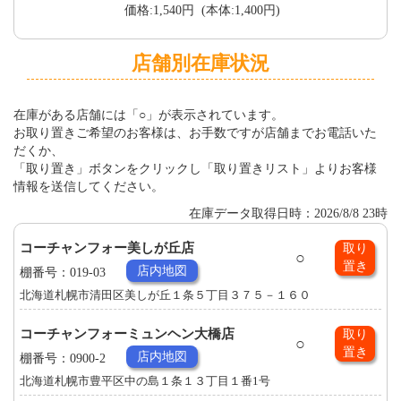
価格:1,540円 (本体:1,400円)
店舗別在庫状況
在庫がある店舗には「○」が表示されています。
お取り置きご希望のお客様は、お手数ですが店舗までお電話いた
だくか、
「取り置き」ボタンをクリックし「取り置きリスト」よりお客様
情報を送信してください。
在庫データ取得日時：2026/8/8 23時
コーチャンフォー美しが丘店
取り
○
置き
店内地図
棚番号：019-03
北海道札幌市清田区美しが丘１条５丁目３７５－１６０
コーチャンフォーミュンヘン大橋店
取り
○
置き
店内地図
棚番号：0900-2
北海道札幌市豊平区中の島１条１３丁目１番1号