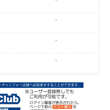
×
×
×
×