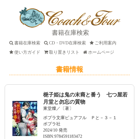
書籍在庫検索
書籍在庫検索
CD・DVD在庫検索
ご利用案内
使い方ガイド
取り置きリスト
ホームページ
書籍情報
梔子姫は鬼の末裔と番う 七つ屋若
月堂と勿忘の質物
東堂燦／〔著〕
ポプラ文庫ピュアフル Ｐと－３－１
ポプラ社
2024/10 発売
ISBN:9784591183472