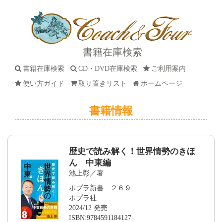
書籍在庫検索
書籍在庫検索
CD・DVD在庫検索
ご利用案内
使い方ガイド
取り置きリスト
ホームページ
書籍情報
歴史で読み解く！世界情勢のきほ
ん 中東編
池上彰／著
ポプラ新書 ２６９
ポプラ社
2024/12 発売
ISBN:9784591184127