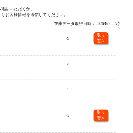
お電話いただくか、
よりお客様情報を送信してください。
在庫データ取得日時：2026/8/7 22時
取り
○
置き
０
×
×
取り
○
置き