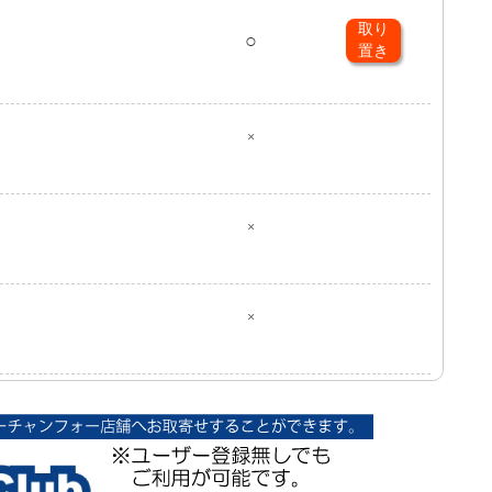
取り
○
置き
×
×
×