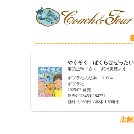
やくそく ぼくらはぜったい
那須正幹／さく 武田美穂／え
ポプラ社の絵本 １０４
ポプラ社
2025/02 発売
ISBN:9784591184271
価格:1,980円 (本体:1,800円)
店舗