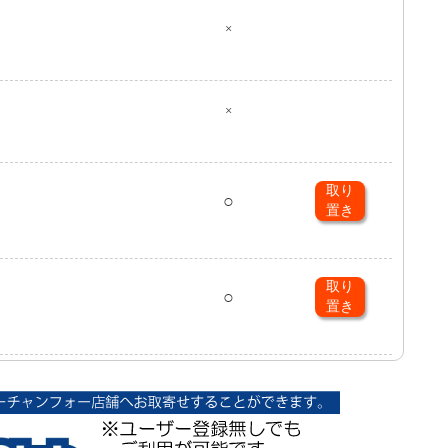
×
×
取り
○
置き
取り
○
置き