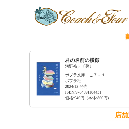
君の名前の横顔
河野裕／〔著〕
ポプラ文庫 こ７－１
ポプラ社
2024/12 発売
ISBN:9784591184431
価格:946円 (本体:860円)
店舗