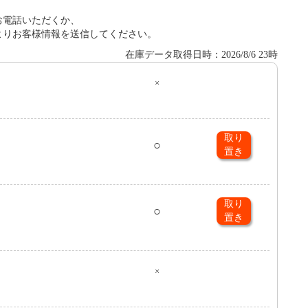
お電話いただくか、
よりお客様情報を送信してください。
在庫データ取得日時：2026/8/6 23時
×
０
取り
○
置き
取り
○
置き
×