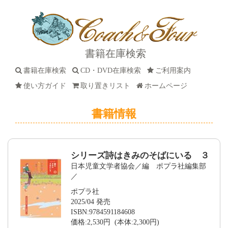
書籍在庫検索
書籍在庫検索
CD・DVD在庫検索
ご利用案内
使い方ガイド
取り置きリスト
ホームページ
書籍情報
シリーズ詩はきみのそばにいる ３
日本児童文学者協会／編 ポプラ社編集部
／
ポプラ社
2025/04 発売
ISBN:9784591184608
価格:2,530円 (本体:2,300円)