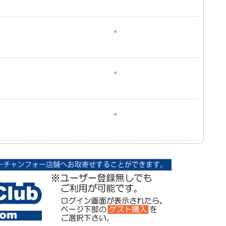
×
×
×