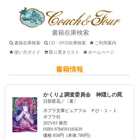
書籍在庫検索
書籍在庫検索
CD・DVD在庫検索
ご利用案内
使い方ガイド
取り置きリスト
ホームページ
書籍情報
かくりよ調査委員会 神隠しの罠
日部星花／〔著〕
ポプラ文庫ピュアフル Ｐひ－１－１
ポプラ社
2025/03 発売
ISBN:9784591185629
価格:858円 (本体:780円)