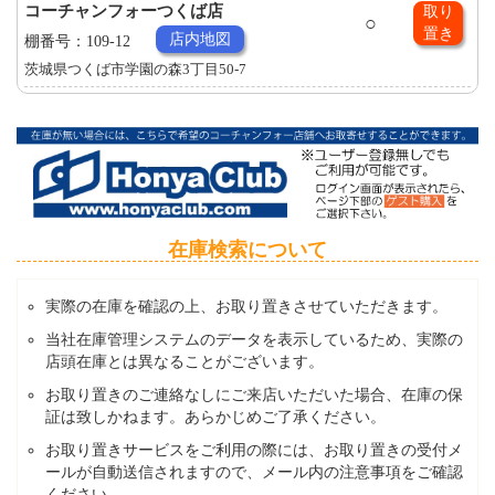
コーチャンフォーつくば店
取り
○
置き
店内地図
棚番号：109-12
茨城県つくば市学園の森3丁目50-7
在庫検索について
実際の在庫を確認の上、お取り置きさせていただきます。
当社在庫管理システムのデータを表示しているため、実際の
店頭在庫とは異なることがございます。
お取り置きのご連絡なしにご来店いただいた場合、在庫の保
証は致しかねます。あらかじめご了承ください。
お取り置きサービスをご利用の際には、お取り置きの受付メ
ールが自動送信されますので、メール内の注意事項をご確認
ください。