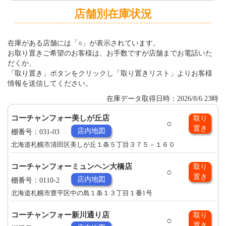
店舗別在庫状況
在庫がある店舗には「○」が表示されています。
お取り置きご希望のお客様は、お手数ですが店舗までお電話いた
だくか、
「取り置き」ボタンをクリックし「取り置きリスト」よりお客様
情報を送信してください。
在庫データ取得日時：2026/8/6 23時
コーチャンフォー美しが丘店
取り
○
置き
店内地図
棚番号：031-03
北海道札幌市清田区美しが丘１条５丁目３７５－１６０
コーチャンフォーミュンヘン大橋店
取り
○
置き
店内地図
棚番号：0110-2
北海道札幌市豊平区中の島１条１３丁目１番1号
コーチャンフォー新川通り店
取り
○
置き