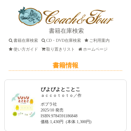
書籍在庫検索
書籍在庫検索
CD・DVD在庫検索
ご利用案内
使い方ガイド
取り置きリスト
ホームページ
書籍情報
ぴよぴよとことこ
ａｃｃｏｔｏｔｏ／作
ポプラ社
2025/10 発売
ISBN:9784591186848
価格:1,430円 (本体:1,300円)