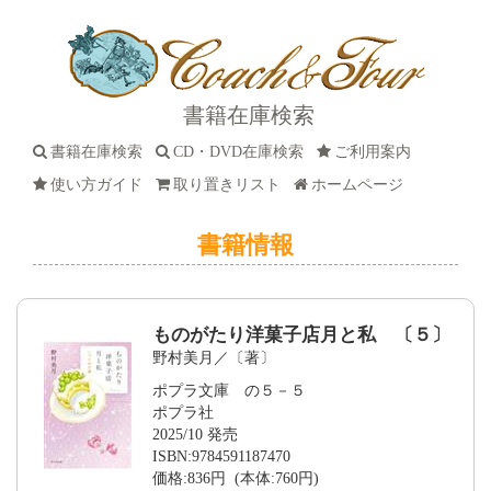
書籍在庫検索
書籍在庫検索
CD・DVD在庫検索
ご利用案内
使い方ガイド
取り置きリスト
ホームページ
書籍情報
ものがたり洋菓子店月と私 〔５〕
野村美月／〔著〕
ポプラ文庫 の５－５
ポプラ社
2025/10 発売
ISBN:9784591187470
価格:836円 (本体:760円)