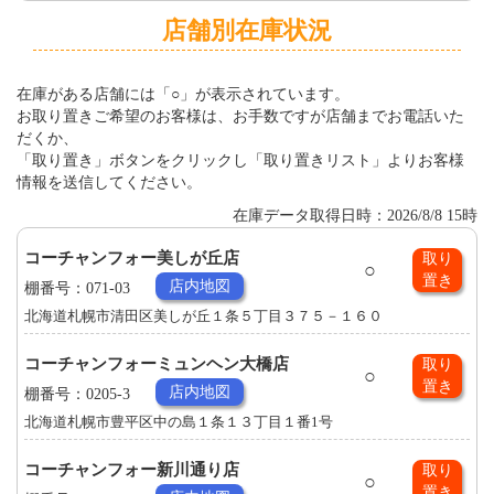
店舗別在庫状況
在庫がある店舗には「○」が表示されています。
お取り置きご希望のお客様は、お手数ですが店舗までお電話いた
だくか、
「取り置き」ボタンをクリックし「取り置きリスト」よりお客様
情報を送信してください。
在庫データ取得日時：2026/8/8 15時
コーチャンフォー美しが丘店
取り
○
置き
店内地図
棚番号：071-03
北海道札幌市清田区美しが丘１条５丁目３７５－１６０
コーチャンフォーミュンヘン大橋店
取り
○
置き
店内地図
棚番号：0205-3
北海道札幌市豊平区中の島１条１３丁目１番1号
コーチャンフォー新川通り店
取り
○
置き