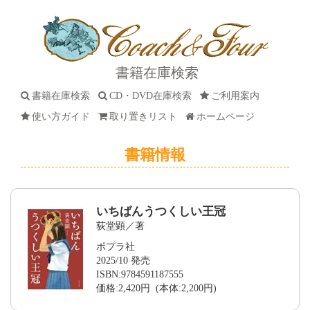
書籍在庫検索
書籍在庫検索
CD・DVD在庫検索
ご利用案内
使い方ガイド
取り置きリスト
ホームページ
書籍情報
いちばんうつくしい王冠
荻堂顕／著
ポプラ社
2025/10 発売
ISBN:9784591187555
価格:2,420円 (本体:2,200円)