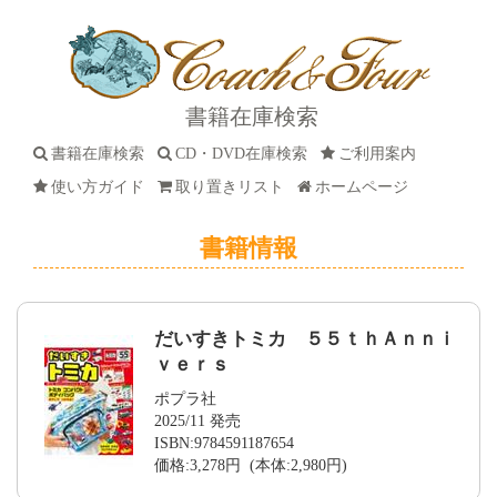
書籍在庫検索
書籍在庫検索
CD・DVD在庫検索
ご利用案内
使い方ガイド
取り置きリスト
ホームページ
書籍情報
だいすきトミカ ５５ｔｈＡｎｎｉ
ｖｅｒｓ
ポプラ社
2025/11 発売
ISBN:9784591187654
価格:3,278円 (本体:2,980円)