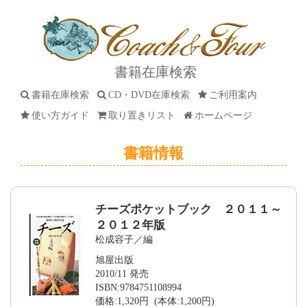
書籍在庫検索
書籍在庫検索
CD・DVD在庫検索
ご利用案内
使い方ガイド
取り置きリスト
ホームページ
書籍情報
チーズポケットブック ２０１１～
２０１２年版
松成容子／編
旭屋出版
2010/11 発売
ISBN:9784751108994
価格:1,320円 (本体:1,200円)