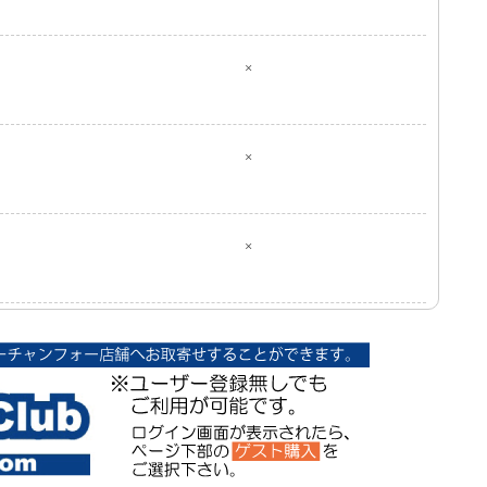
×
×
×