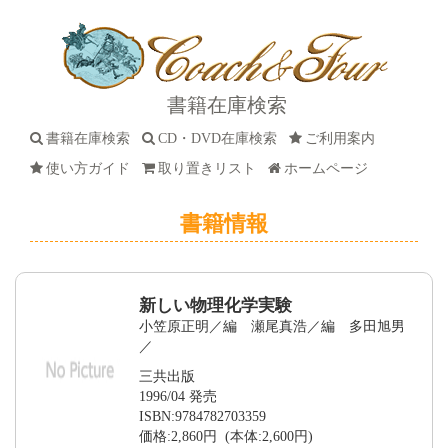
書籍在庫検索
書籍在庫検索
CD・DVD在庫検索
ご利用案内
使い方ガイド
取り置きリスト
ホームページ
書籍情報
新しい物理化学実験
小笠原正明／編 瀬尾真浩／編 多田旭男
／
三共出版
1996/04 発売
ISBN:9784782703359
価格:2,860円 (本体:2,600円)