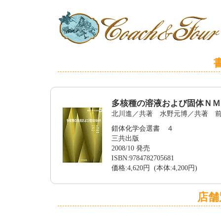
多核種の溶液および固体ＮＭ
北川進／共著 水野元博／共著 
錯体化学会選書 ４
三共出版
2008/10 発売
ISBN:9784782705681
価格:4,620円 (本体:4,200円)
店舗