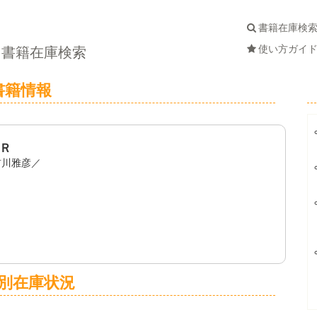
書籍在庫検
使い方ガイ
書籍在庫検索
書籍情報
Ｒ
前川雅彦／
別在庫状況