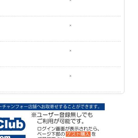
×
×
×
×