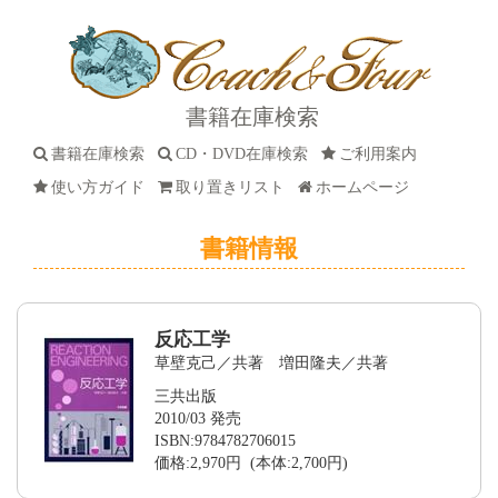
書籍在庫検索
書籍在庫検索
CD・DVD在庫検索
ご利用案内
使い方ガイド
取り置きリスト
ホームページ
書籍情報
反応工学
草壁克己／共著 増田隆夫／共著
三共出版
2010/03 発売
ISBN:9784782706015
価格:2,970円 (本体:2,700円)