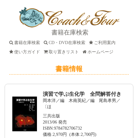
書籍在庫検索
書籍在庫検索
CD・DVD在庫検索
ご利用案内
使い方ガイド
取り置きリスト
ホームページ
書籍情報
演習で学ぶ生化学 全問解答付き
岡本洋／編 木南英紀／編 尾島孝男／
〔ほ
三共出版
2013/06 発売
ISBN:9784782706732
価格:2,970円 (本体:2,700円)