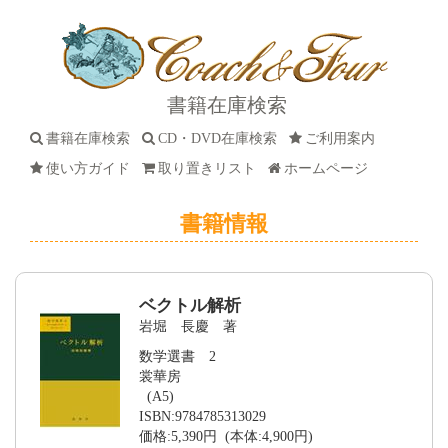
書籍在庫検索
書籍在庫検索
CD・DVD在庫検索
ご利用案内
使い方ガイド
取り置きリスト
ホームページ
書籍情報
ベクトル解析
岩堀 長慶 著
数学選書 2
裳華房
(A5)
ISBN:9784785313029
価格:5,390円 (本体:4,900円)