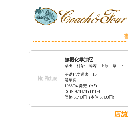
無機化学演習
柴田 村治 編著 上原 章 ・
基礎化学選書 16
裳華房
1983/04 発売 (A5)
ISBN:9784785331191
価格:3,740円 (本体:3,400円)
店舗