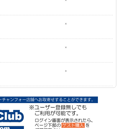
×
×
×
×