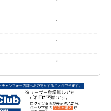
×
×
×
×