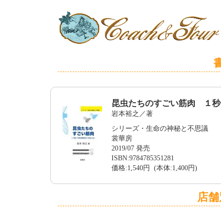
昆虫たちのすごい筋肉 １秒
岩本裕之／著
シリーズ・生命の神秘と不思議
裳華房
2019/07 発売
ISBN:9784785351281
価格:1,540円 (本体:1,400円)
店舗