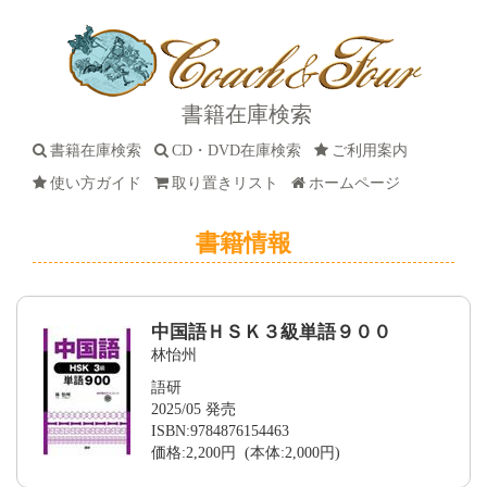
書籍在庫検索
書籍在庫検索
CD・DVD在庫検索
ご利用案内
使い方ガイド
取り置きリスト
ホームページ
書籍情報
中国語ＨＳＫ３級単語９００
林怡州
語研
2025/05 発売
ISBN:9784876154463
価格:2,200円 (本体:2,000円)