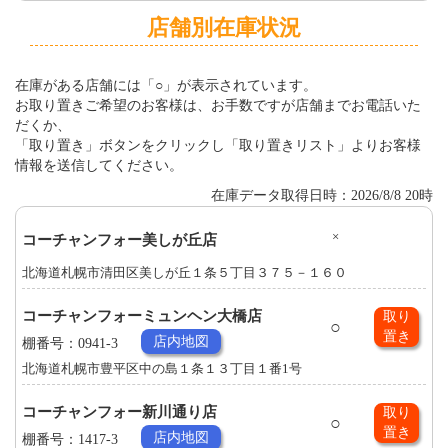
店舗別在庫状況
在庫がある店舗には「○」が表示されています。
お取り置きご希望のお客様は、お手数ですが店舗までお電話いた
だくか、
「取り置き」ボタンをクリックし「取り置きリスト」よりお客様
情報を送信してください。
在庫データ取得日時：2026/8/8 20時
×
コーチャンフォー美しが丘店
北海道札幌市清田区美しが丘１条５丁目３７５－１６０
コーチャンフォーミュンヘン大橋店
取り
○
置き
店内地図
棚番号：0941-3
北海道札幌市豊平区中の島１条１３丁目１番1号
コーチャンフォー新川通り店
取り
○
置き
店内地図
棚番号：1417-3