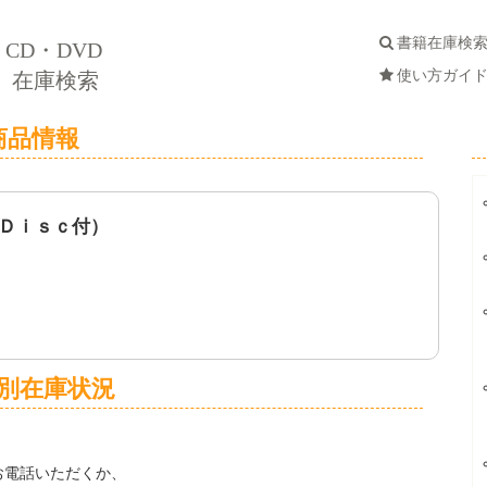
書籍在庫検
CD・DVD
使い方ガイ
在庫検索
商品情報
Ｄｉｓｃ付）
別在庫状況
お電話いただくか、