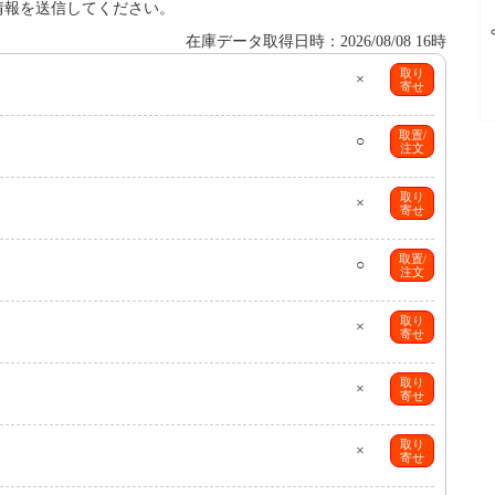
情報を送信してください。
在庫データ取得日時：2026/08/08 16時
取り
×
寄せ
取置/
○
注文
取り
×
寄せ
取置/
○
注文
取り
×
寄せ
取り
×
寄せ
取り
×
寄せ