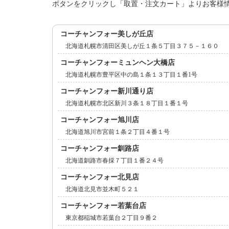
ボタンをクリックし「取置・注文カート」よりお客様
コーチャンフォー美しが丘店
北海道札幌市清田区美しが丘１条５丁目３７５－１６０
コーチャンフォーミュンヘン大橋店
北海道札幌市豊平区中の島１条１３丁目１番1号
コーチャンフォー新川通り店
北海道札幌市北区新川３条１８丁目１番１号
コーチャンフォー旭川店
北海道旭川市宮前１条２丁目４番１号
コーチャンフォー釧路店
北海道釧路市春採７丁目１番２４号
コーチャンフォー北見店
北海道北見市並木町５２１
コーチャンフォー若葉台店
東京都稲城市若葉台２丁目９番２