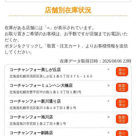
店舗別在庫状況
在庫がある店舗には「○」が表示されています。
お取り置きご希望のお客様は、お手数ですが店舗までお電話いた
だくか、
ボタンをクリックし「取置・注文カート」よりお客様情報を送信
してください。
在庫データ取得日時：2026/08/06 22時
コーチャンフォー美しが丘店
×
取り
寄せ
北海道札幌市清田区美しが丘１条５丁目３７５－１６０
コーチャンフォーミュンヘン大橋店
○
取置/
注文
北海道札幌市豊平区中の島１条１３丁目１番1号
コーチャンフォー新川通り店
×
取り
寄せ
北海道札幌市北区新川３条１８丁目１番１号
コーチャンフォー旭川店
○
取置/
注文
北海道旭川市宮前１条２丁目４番１号
コーチャンフォー釧路店
×
取り