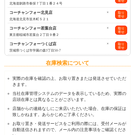
寄せ
北海道釧路市春採７丁目１番２４号
コーチャンフォー北見店
×
取り
寄せ
北海道北見市並木町５２１
コーチャンフォー若葉台店
×
取り
寄せ
東京都稲城市若葉台２丁目９番２
コーチャンフォーつくば店
×
取り
寄せ
茨城県つくば市学園の森3丁目50-7
在庫検索について
実際の在庫を確認の上、お取り置きまたは発送させていただ
きます。
当社在庫管理システムのデータを表示しているため、実際の
店頭在庫とは異なることがございます。
店舗からの連絡なしにご来店いただいた場合、在庫の保証は
致しかねます。あらかじめご了承ください。
お取り置き・発送サービスをご利用の際には、受付メールが
自動送信されますので、メール内の注意事項をご確認くださ