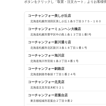
ボタンをクリックし「取置・注文カート」よりお客様
コーチャンフォー美しが丘店
北海道札幌市清田区美しが丘１条５丁目３７５－１６０
コーチャンフォーミュンヘン大橋店
北海道札幌市豊平区中の島１条１３丁目１番1号
コーチャンフォー新川通り店
北海道札幌市北区新川３条１８丁目１番１号
コーチャンフォー旭川店
北海道旭川市宮前１条２丁目４番１号
コーチャンフォー釧路店
北海道釧路市春採７丁目１番２４号
コーチャンフォー北見店
北海道北見市並木町５２１
コーチャンフォー若葉台店
東京都稲城市若葉台２丁目９番２