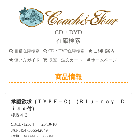
CD・DVD
在庫検索
書籍在庫検索
CD・DVD在庫検索
ご利用案内
使い方ガイド
取置・注文カート
ホームページ
商品情報
承認欲求（ＴＹＰＥ－Ｃ）（Ｂｌｕ－ｒａｙ Ｄ
ｉｓｃ付）
櫻坂４６
SRCL-12674 23/10/18
JAN:4547366642049
価格:1,900円 (1,727円)