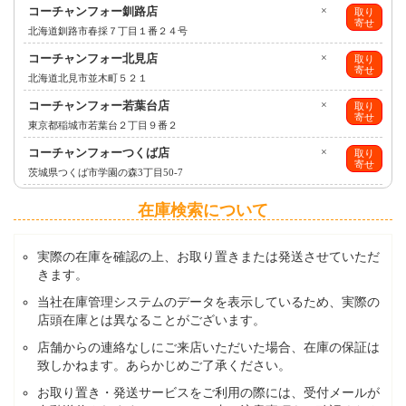
コーチャンフォー釧路店
×
取り
寄せ
北海道釧路市春採７丁目１番２４号
コーチャンフォー北見店
×
取り
寄せ
北海道北見市並木町５２１
コーチャンフォー若葉台店
×
取り
寄せ
東京都稲城市若葉台２丁目９番２
コーチャンフォーつくば店
×
取り
寄せ
茨城県つくば市学園の森3丁目50-7
在庫検索について
実際の在庫を確認の上、お取り置きまたは発送させていただ
きます。
当社在庫管理システムのデータを表示しているため、実際の
店頭在庫とは異なることがございます。
店舗からの連絡なしにご来店いただいた場合、在庫の保証は
致しかねます。あらかじめご了承ください。
お取り置き・発送サービスをご利用の際には、受付メールが