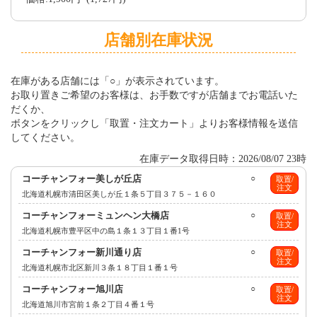
店舗別在庫状況
在庫がある店舗には「○」が表示されています。
お取り置きご希望のお客様は、お手数ですが店舗までお電話いた
だくか、
ボタンをクリックし「取置・注文カート」よりお客様情報を送信
してください。
在庫データ取得日時：2026/08/07 23時
コーチャンフォー美しが丘店
○
取置/
注文
北海道札幌市清田区美しが丘１条５丁目３７５－１６０
コーチャンフォーミュンヘン大橋店
○
取置/
注文
北海道札幌市豊平区中の島１条１３丁目１番1号
コーチャンフォー新川通り店
○
取置/
注文
北海道札幌市北区新川３条１８丁目１番１号
コーチャンフォー旭川店
○
取置/
注文
北海道旭川市宮前１条２丁目４番１号