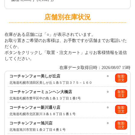
店舗別在庫状況
在庫がある店舗には「○」が表示されています。
お取り置きご希望のお客様は、お手数ですが店舗までお電話いた
だくか、
ボタンをクリックし「取置・注文カート」よりお客様情報を送信
してください。
在庫データ取得日時：2026/08/07 15時
コーチャンフォー美しが丘店
○
取置/
注文
北海道札幌市清田区美しが丘１条５丁目３７５－１６０
コーチャンフォーミュンヘン大橋店
○
取置/
注文
北海道札幌市豊平区中の島１条１３丁目１番1号
コーチャンフォー新川通り店
○
取置/
注文
北海道札幌市北区新川３条１８丁目１番１号
コーチャンフォー旭川店
○
取置/
注文
北海道旭川市宮前１条２丁目４番１号