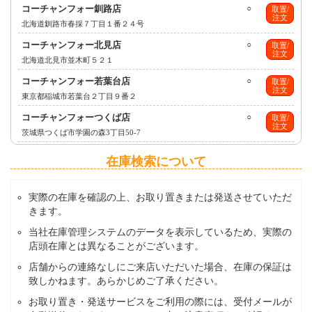
コーチャンフォー釧路店
○
取置/
注文
北海道釧路市春採７丁目１番２４号
コーチャンフォー北見店
○
取置/
注文
北海道北見市並木町５２１
コーチャンフォー若葉台店
○
取置/
注文
東京都稲城市若葉台２丁目９番２
コーチャンフォーつくば店
○
取置/
注文
茨城県つくば市学園の森3丁目50-7
在庫検索について
実際の在庫を確認の上、お取り置きまたは発送させていただ
きます。
当社在庫管理システムのデータを表示しているため、実際の
店頭在庫とは異なることがございます。
店舗からの連絡なしにご来店いただいた場合、在庫の保証は
致しかねます。あらかじめご了承ください。
お取り置き・発送サービスをご利用の際には、受付メールが