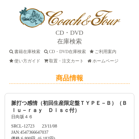
CD・DVD
在庫検索
書籍在庫検索
CD・DVD在庫検索
ご利用案内
使い方ガイド
取置・注文カート
ホームページ
商品情報
脈打つ感情（初回生産限定盤ＴＹＰＥ－Ｂ）（Ｂ
ｌｕ－ｒａｙ Ｄｉｓｃ付）
日向坂４６
SRCL-12723 23/11/08
JAN:4547366647037
価格:6,800円 (6,182円)