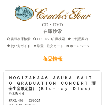
CD・DVD
在庫検索
書籍在庫検索
CD・DVD在庫検索
ご利用案内
使い方ガイド
取置・注文カート
ホームページ
商品情報
ＮＯＧＩＺＡＫＡ４６ ＡＳＵＫＡ ＳＡＩＴ
Ｏ ＧＲＡＤＵＡＴＩＯＮ ＣＯＮＣＥＲＴ（完
全生産限定盤）（Ｂｌｕ－ｒａｙ Ｄｉｓｃ）
乃木坂４６
SRXL-430 23/10/25