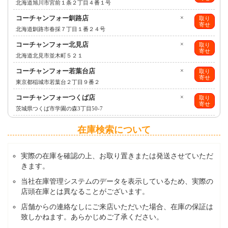
北海道旭川市宮前１条２丁目４番１号
コーチャンフォー釧路店
×
取り
寄せ
北海道釧路市春採７丁目１番２４号
コーチャンフォー北見店
×
取り
寄せ
北海道北見市並木町５２１
コーチャンフォー若葉台店
×
取り
寄せ
東京都稲城市若葉台２丁目９番２
コーチャンフォーつくば店
×
取り
寄せ
茨城県つくば市学園の森3丁目50-7
在庫検索について
実際の在庫を確認の上、お取り置きまたは発送させていただ
きます。
当社在庫管理システムのデータを表示しているため、実際の
店頭在庫とは異なることがございます。
店舗からの連絡なしにご来店いただいた場合、在庫の保証は
致しかねます。あらかじめご了承ください。