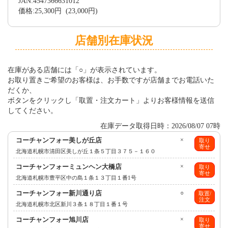
JAN:4547366631012
価格:25,300円 (23,000円)
店舗別在庫状況
在庫がある店舗には「○」が表示されています。
お取り置きご希望のお客様は、お手数ですが店舗までお電話いた
だくか、
ボタンをクリックし「取置・注文カート」よりお客様情報を送信
してください。
在庫データ取得日時：2026/08/07 07時
コーチャンフォー美しが丘店
×
取り
寄せ
北海道札幌市清田区美しが丘１条５丁目３７５－１６０
コーチャンフォーミュンヘン大橋店
×
取り
寄せ
北海道札幌市豊平区中の島１条１３丁目１番1号
コーチャンフォー新川通り店
○
取置/
注文
北海道札幌市北区新川３条１８丁目１番１号
コーチャンフォー旭川店
×
取り
寄せ